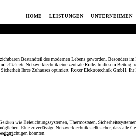
HOME
LEISTUNGEN
UNTERNEHMEN
LE DER NETZWERKTECHNIK IM MODERNEN SMART HO
Netzwerktechnik
·
17. März 2025
Home
verzichtbaren Bestandteil des modernen Lebens geworden. Besonders i
Leistungen
und effiziente Netzwerktechnik eine zentrale Rolle. In diesem Beitrag
nd Sicherheit Ihres Zuhauses optimiert. Roxer Elektrotechnik GmbH, Ihr
Unternehmen
Team
Kontakt
Karriere
 Geräten wie Beleuchtungssystemen, Thermostaten, Sicherheitssysteme
glichen. Eine zuverlässige Netzwerktechnik stellt sicher, dass alle Ge
beeinträchtigen könnten.
Blog