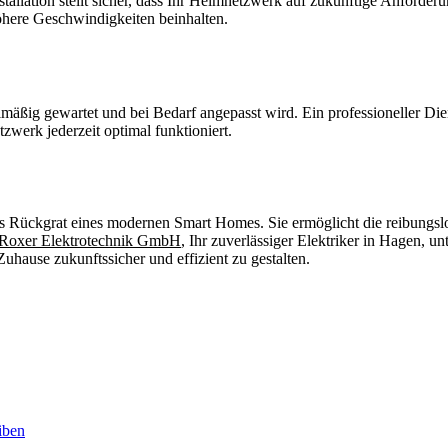
stallation stellt sicher, dass Ihr Heimnetzwerk auf zukünftige Anforder
höhere Geschwindigkeiten beinhalten.
mäßig gewartet und bei Bedarf angepasst wird. Ein professioneller Dienst
zwerk jederzeit optimal funktioniert.
t das Rückgrat eines modernen Smart Homes. Sie ermöglicht die reibung
Roxer Elektrotechnik GmbH
, Ihr zuverlässiger Elektriker in Hagen, un
hause zukunftssicher und effizient zu gestalten.
iben