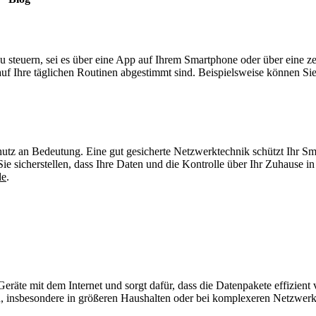
02331 923 75 77
info@roxer-elektrotechnik.de
 steuern, sei es über eine App auf Ihrem Smartphone oder über eine ze
 auf Ihre täglichen Routinen abgestimmt sind. Beispielsweise können 
utz an Bedeutung. Eine gut gesicherte Netzwerktechnik schützt Ihr S
 sicherstellen, dass Ihre Daten und die Kontrolle über Ihr Zuhause i
de
.
Geräte mit dem Internet und sorgt dafür, dass die Datenpakete effizien
en, insbesondere in größeren Haushalten oder bei komplexeren Netzwer