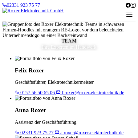
Zum Inhalt springen
02331 923 75 77
TEAM
Ihre Experten im Handwerk
Unser Team
Felix Roxer
Geschäftsführer, Elektrotechniker­meister
0157 56 50 65 06
f.roxer@roxer-elektrotechnik.de
Anna Roxer
Assistenz der Geschäftsführung
02331 923 75 77
a.roxer@roxer-elektrotechnik.de