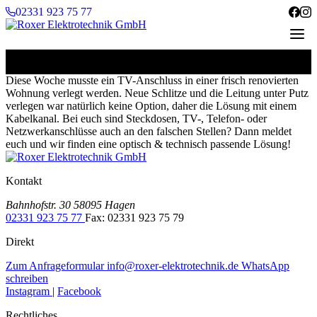
Zum Inhalt springen
02331 923 75 77
ELEGANTE KABELKANÄLE
31. Juli 2019
Diese Woche musste ein TV-Anschluss in einer frisch renovierten
Wohnung verlegt werden. Neue Schlitze und die Leitung unter Putz
verlegen war natürlich keine Option, daher die Lösung mit einem
Kabelkanal. Bei euch sind Steckdosen, TV-, Telefon- oder
Netzwerkanschlüsse auch an den falschen Stellen? Dann meldet
euch und wir finden eine optisch & technisch passende Lösung!
Kontakt
Bahnhofstr. 30
58095 Hagen
02331 923 75 77
Fax: 02331 923 75 79
Direkt
Zum Anfrageformular
info@roxer-elektrotechnik.de
WhatsApp
schreiben
Instagram
|
Facebook
Rechtliches